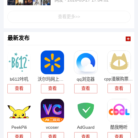
网友
2026-05-27 17:04:02
查看更多>>
最新发布
cpp漫展购票app
b612咔叽
沃尔玛网上商城
qq浏览器
查看
查看
查看
查看
PeekPili
vcoser
AdGuard
酷我畅听
查看
查看
查看
查看