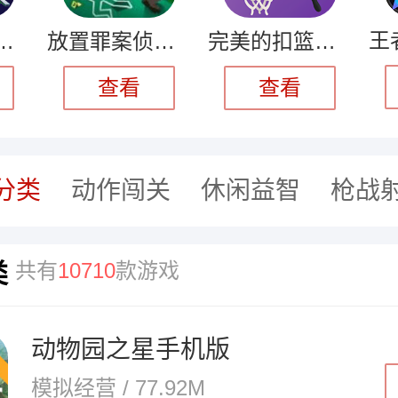
必须死游戏
放置罪案侦探大亨
完美的扣篮手机版
查看
查看
分类
动作闯关
休闲益智
枪战
类
共有
10710
款游戏
动物园之星手机版
模拟经营 / 77.92M