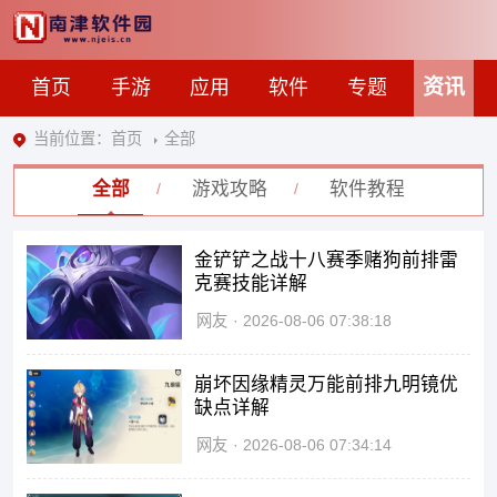
资讯
首页
手游
应用
软件
专题
当前位置：
首页
全部
全部
游戏攻略
软件教程
金铲铲之战十八赛季赌狗前排雷
克赛技能详解
网友
2026-08-06 07:38:18
崩坏因缘精灵万能前排九明镜优
缺点详解
网友
2026-08-06 07:34:14