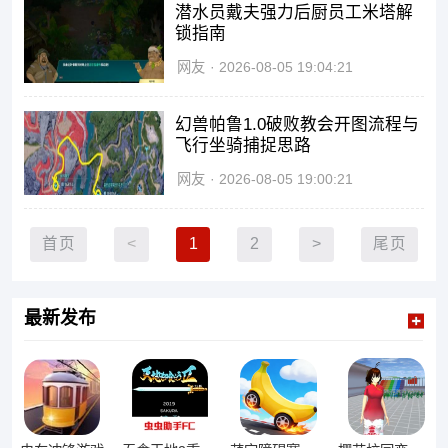
潜水员戴夫强力后厨员工米塔解
锁指南
网友
2026-08-05 19:04:21
幻兽帕鲁1.0破败教会开图流程与
飞行坐骑捕捉思路
网友
2026-08-05 19:00:21
首页
<
1
2
>
尾页
最新发布