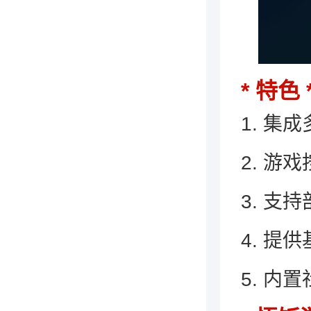
特色
1. 
2. 
3. 支
4. 
5. 