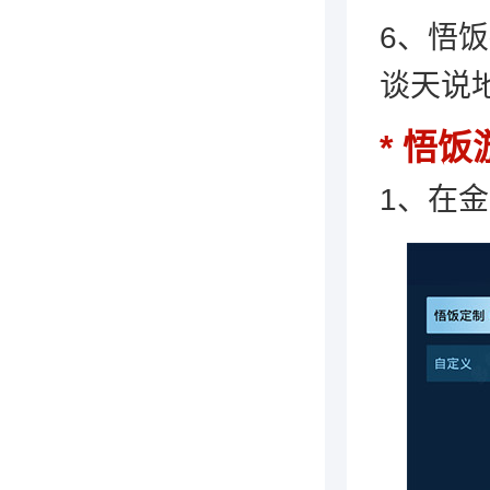
6、悟
谈天说
悟饭
1、在