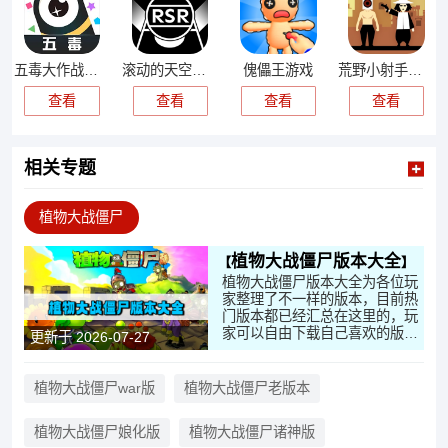
五毒大作战最新版
滚动的天空饭制版
傀儡王游戏
荒野小射手游戏
查看
查看
查看
查看
相关专题
植物大战僵尸
植物大战僵尸版本大全
植物大战僵尸版本大全为各位玩
家整理了不一样的版本，目前热
门版本都已经汇总在这里的，玩
家可以自由下载自己喜欢的版本
更新于 2026-07-27
去玩耍。不同版本带来了全新的
模式挑战与炫酷特效表现，关卡
丰富耐玩，玩法更加多样。同时
植物大战僵尸war版
植物大战僵尸老版本
支持随时存档，方便玩家继续闯
关冒险，喜欢植物大战僵尸的朋
植物大战僵尸娘化版
植物大战僵尸诸神版
友不要错过。