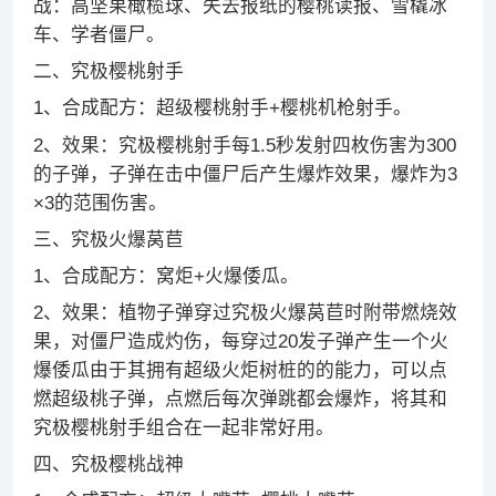
战：高坚果橄榄球、失去报纸的樱桃读报、雪橇冰
车、学者僵尸。
二、究极樱桃射手
1、合成配方：超级樱桃射手+樱桃机枪射手。
2、效果：究极樱桃射手每1.5秒发射四枚伤害为300
的子弹，子弹在击中僵尸后产生爆炸效果，爆炸为3
×3的范围伤害。
三、究极火爆莴苣
1、合成配方：窝炬+火爆倭瓜。
2、效果：植物子弹穿过究极火爆莴苣时附带燃烧效
果，对僵尸造成灼伤，每穿过20发子弹产生一个火
爆倭瓜由于其拥有超级火炬树桩的的能力，可以点
燃超级桃子弹，点燃后每次弹跳都会爆炸，将其和
究极樱桃射手组合在一起非常好用。
四、究极樱桃战神