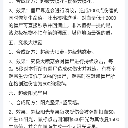
1、合成配方：超级大嘴花+樱桃大嘴花。
2、效果：僵尸靠近会进行啃咬，造成1000点伤害的
同时恢复生命值，吐出樱桃炸弹，对血量低于2000
的僵尸可直接秒杀并回满血，非常值得一提的是，
该究极植物不怕车辆的碾压，堪称地面最强的盾。
五、究极大喷菇
1、合成配方：超级大喷菇+超级魅惑菇。
2、效果：究极大喷菇会对僵尸进行持续攻击，每
0。5秒对本行所有僵尸造成60伤害并减速，有概率
魅惑生命值低于50%的僵尸，魅惑时在魅惑僵尸所
在格创建伤害为500的爆炸。
六、超级阳光坚果
1、合成配方：阳光坚果+坚果墙。
2、效果：超级阳光坚果每次受伤会被强制扣血50，
产生15阳光，鼠标点击则消耗500阳光为其恢复1500
生命值，并会在前面生成一个大阳光坚果。