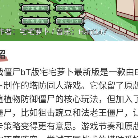
绍
战僵尸bT版宅宅萝卜最新版是一款由B
卜制作的塔防同人游戏。它保留了原
植植物防御僵尸的核心玩法，但加入
僵尸，比如狙击豌豆和法老王僵尸，
卡策略变得更有意思。游戏节奏和原