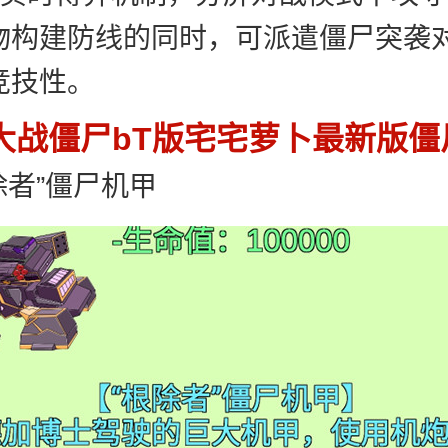
物构建防线的同时，可派遣僵尸突袭
竞技性。
大战僵尸bT版宅宅萝卜最新版
除者”僵尸机甲