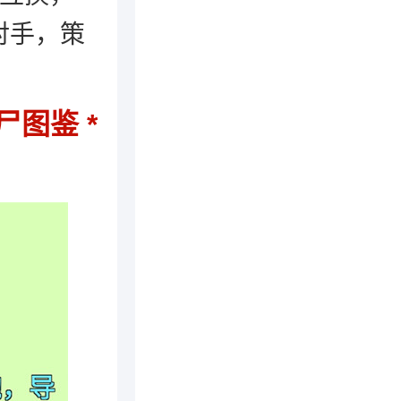
对手，策
僵尸图鉴