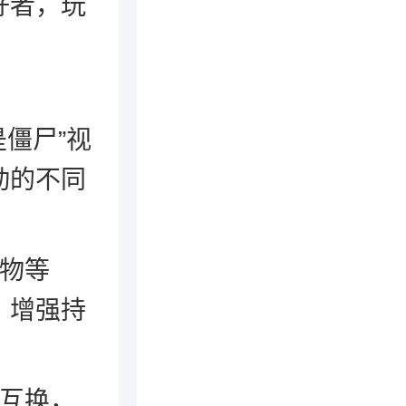
好者，玩
僵尸”视
动的不同
植物等
，增强持
守互换，