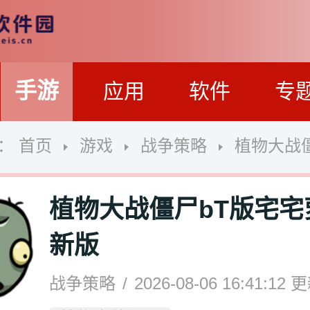
手游
应用
软件
专
置：
首页
游戏
战争策略
植物大战僵尸bT版
植物大战僵尸bT版宅宅
新版
战争策略
2026-08-06 16:41:12
更