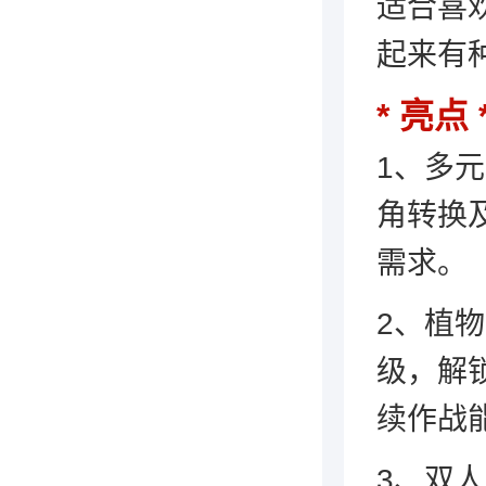
适合喜
起来有
亮点
1、多
角转换
需求。
2、植
级，解
续作战
3、双