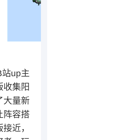
站up主
版收集阳
了大量新
让阵容搭
版接近，