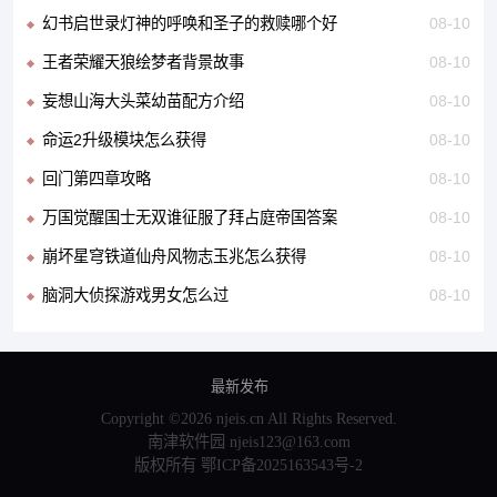
幻书启世录灯神的呼唤和圣子的救赎哪个好
08-10
王者荣耀天狼绘梦者背景故事
08-10
妄想山海大头菜幼苗配方介绍
08-10
命运2升级模块怎么获得
08-10
回门第四章攻略
08-10
万国觉醒国士无双谁征服了拜占庭帝国答案
08-10
崩坏星穹铁道仙舟风物志玉兆怎么获得
08-10
脑洞大侦探游戏男女怎么过
08-10
最新发布
Copyright ©2026 njeis.cn All Rights Reserved.
南津软件园 njeis123@163.com
版权所有
鄂ICP备2025163543号-2