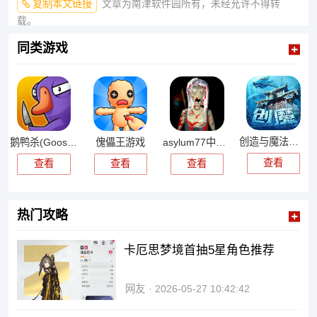
复制本文链接
文章为南津软件园所有，未经允许不得转
载。
同类游戏
创造与魔法官服
鹅鸭杀(Goose Goose Duck)国际服
傀儡王游戏
asylum77中文版
查看
查看
查看
查看
热门攻略
卡厄思梦境首抽5星角色推荐
网友
2026-05-27 10:42:42