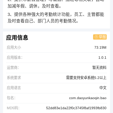
加减年假、调休，及时查看。
3、提供各种强大的考勤统计功能，员工、主管都能
及时查看自己、部门人员的考勤情况。
举报
应用信息
应用大小
73.19M
应用版本：
1.0.1
运营商：
暂无资料
系统要求
需要支持安卓系统5.2以上
应用语言
中文
包名：
com.daoyunkaoqin.bao
MD5码：
52dd83e1da22f0c3745f8af1993fb830