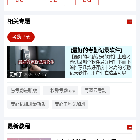
查看
查看
查看
相关专题
考勤记录
最好的考勤记录软件
【最好的考勤记录软件】上班考
勤记录哪个软件最好用？下面小
编推荐几款好评度非常高的考勤
记录软件，用户们在这里可以很
更新于 2026-07-17
准确的记录考勤，记录后支持周
期性自动统计，方便了解出勤情
况等详细信息。大家有需要来这
易考勤最新版
一秒钟考勤app
简道云考勤
里下载小编推荐的上班考勤记录
最好的软件试试吧！
安心记加班最新版
安心工地记加班
最新教程