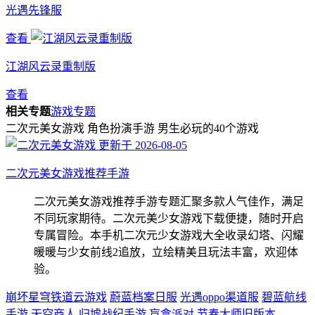
光遇先锋服
查看
江湖风云录重制版
查看
相关专题
游戏专题
二次元美女游戏
角色扮演手游
男生必玩的40个游戏
更新于 2026-08-05
二次元美女游戏推荐手游
二次元美女游戏推荐手游专题汇聚多款人气佳作，满足
不同玩家期待。二次元美少女游戏下载便捷，随时开启
专属冒险。本手机二次元少女游戏大全收录幻塔、闪耀
暖暖与少女前线2追放，立绘精美且玩法丰富，欢迎体
验。
崩坏星穹铁道云游戏
蔚蓝档案日服
光遇oppo渠道服
碧蓝航线
手游
天空商人
归墟战纪手游
盲盒派对
节奏大师旧版本