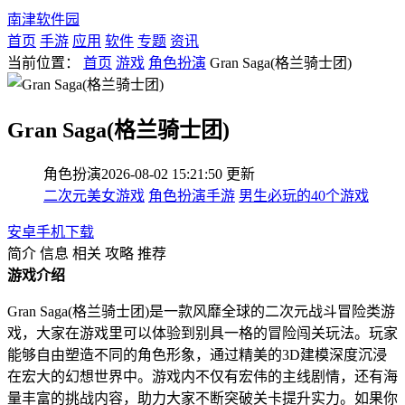
南津软件园
首页
手游
应用
软件
专题
资讯
当前位置：
首页
游戏
角色扮演
Gran Saga(格兰骑士团)
Gran Saga(格兰骑士团)
角色扮演
2026-08-02 15:21:50
更新
二次元美女游戏
角色扮演手游
男生必玩的40个游戏
安卓手机下载
简介
信息
相关
攻略
推荐
游戏介绍
Gran Saga(格兰骑士团)是一款风靡全球的二次元战斗冒险类游
戏，大家在游戏里可以体验到别具一格的冒险闯关玩法。玩家
能够自由塑造不同的角色形象，通过精美的3D建模深度沉浸
在宏大的幻想世界中。游戏内不仅有宏伟的主线剧情，还有海
量丰富的挑战内容，助力大家不断突破关卡提升实力。如果你