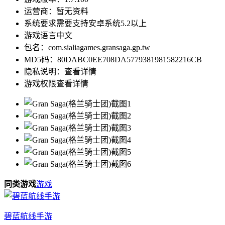
运营商：
暂无资料
系统要求
需要支持安卓系统5.2以上
游戏语言
中文
包名：
com.sialiagames.gransaga.gp.tw
MD5码：
80DABC0EE708DA5779381981582216CB
隐私说明：
查看详情
游戏权限
查看详情
同类游戏
游戏
碧蓝航线手游