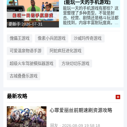
能玩一天的手机游戏
能玩一天的手机游戏有那些？这
里整理了多种类型，不管是射
击、经营、剧情还是格斗玩法都
能找到，内容丰富耐玩度高，随
更新于 2026-07-31
时打开就能投入其中，轻松打发
时间，想找耐玩的手游可以直接
来看看。
傀儡王游戏
像素小兵团游戏
沙威玛传奇游戏
可爱温泉物语手游
阿蛇疯狂进化游戏
超级火车驾驶模拟器游戏
方块切切乐游戏
古城叠叠乐游戏
最新攻略
心罪爱丽丝前期速刷资源攻略
网友
2026-08-09 19:58:18