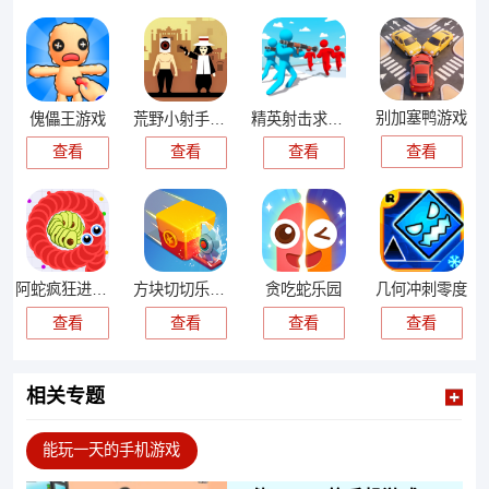
别加塞鸭游戏
傀儡王游戏
荒野小射手游戏
精英射击求生游戏
查看
查看
查看
查看
阿蛇疯狂进化游戏
方块切切乐游戏
贪吃蛇乐园
几何冲刺零度
查看
查看
查看
查看
相关专题
能玩一天的手机游戏