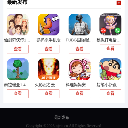
最新发布
模拟打电话游戏
仙剑奇侠传1手游单机版
鹅鸭杀手机版
PUBG国际服手游
查看
查看
查看
查看
泰拉瑞亚1.4.4.9汉化版
火影忍者云游戏
料理妈妈安卓版
蜡笔小新跑酷中文版
查看
查看
查看
查看
最新发布
Copyright ©2026 njeis.cn All Rights Reserved.