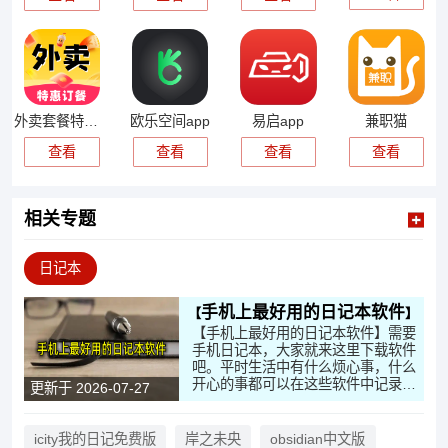
外卖套餐特惠app
欧乐空间app
易启app
兼职猫
查看
查看
查看
查看
相关专题
日记本
手机上最好用的日记本软件
【手机上最好用的日记本软件】需要
手机日记本，大家就来这里下载软件
吧。平时生活中有什么烦心事，什么
开心的事都可以在这些软件中记录，
更新于 2026-07-27
这些日记本支持加密功能，需要输入
密码才能打开。有手机写日记的习惯
快来这里下载比较好用的软件试试
icity我的日记免费版
岸之未央
obsidian中文版