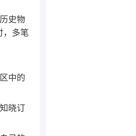
及历史物
付，多笔
小区中的
速知晓订