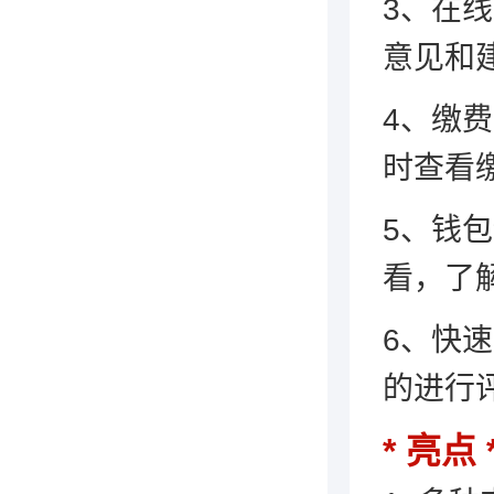
3、在
意见和建
4、缴
时查看
5、钱
看，了
6、快
的进行评
亮点