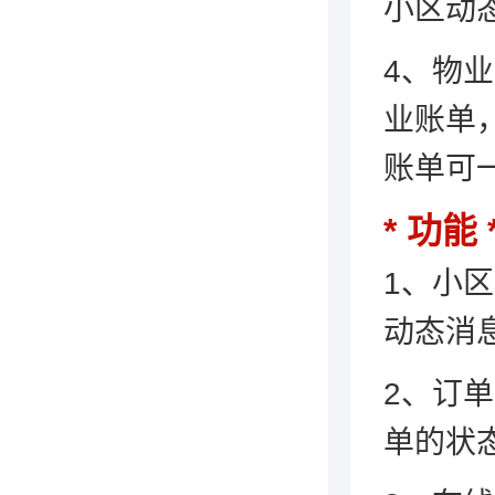
小区动
4、物
业账单
账单可
功能
1、小
动态消息
2、订
单的状态