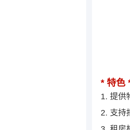
特色
1. 
2. 支
3. 租